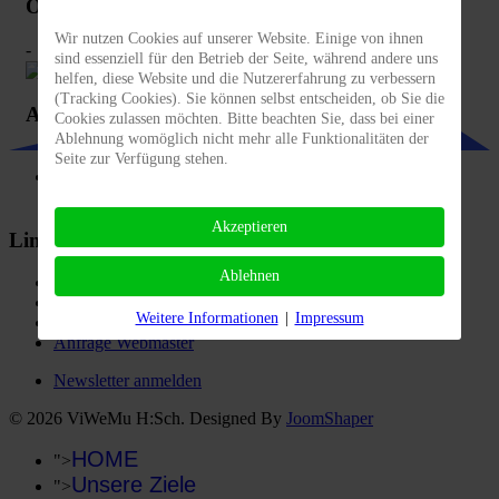
Ortsbeirat Sausenheim
Wir nutzen Cookies auf unserer Website. Einige von ihnen
-
sind essenziell für den Betrieb der Seite, während andere uns
helfen, diese Website und die Nutzererfahrung zu verbessern
(Tracking Cookies). Sie können selbst entscheiden, ob Sie die
Axel Grimm
Cookies zulassen möchten. Bitte beachten Sie, dass bei einer
Ablehnung womöglich nicht mehr alle Funktionalitäten der
Seite zur Verfügung stehen.
Hier finden Sie Info zu aktuellen Themen der FWG-
Grünstadt e.V.
12. März 2024
Akzeptieren
Link's
Ablehnen
Kontakt Vorstand
">
DSGVO
Weitere Informationen
|
Impressum
">
IMPRESSUM
Anfrage Webmaster
Newsletter anmelden
© 2026 ViWeMu H:Sch. Designed By
JoomShaper
HOME
">
Unsere Ziele
">