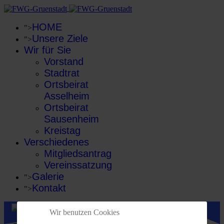
HOME
">
Unsere Ziele
">
Wir für Sie
Vorstand
Stadtrat
Ortsbeirat
Asselheim
Ortsbeirat
Sausenheim
Kreistag
Verschiedenes
Mitgliedsantrag
Vereinssatzung
Galerie
">
Kontakt
">
Wir benutzen Cookies